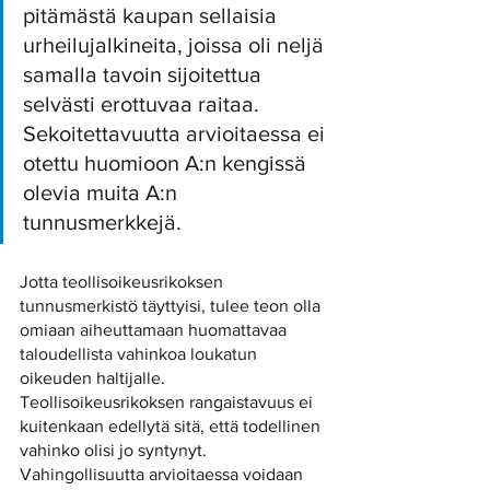
pitämästä kaupan sellaisia 
urheilujalkineita, joissa oli neljä 
samalla tavoin sijoitettua 
selvästi erottuvaa raitaa. 
Sekoitettavuutta arvioitaessa ei 
otettu huomioon A:n kengissä 
olevia muita A:n 
tunnusmerkkejä. 
Jotta teollisoikeusrikoksen 
tunnusmerkistö täyttyisi, tulee teon olla 
omiaan aiheuttamaan huomattavaa 
taloudellista vahinkoa loukatun 
oikeuden haltijalle. 
Teollisoikeusrikoksen rangaistavuus ei 
kuitenkaan edellytä sitä, että todellinen 
vahinko olisi jo syntynyt. 
Vahingollisuutta arvioitaessa voidaan 