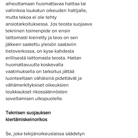
aiheuttamaan huomattavaa haittaa tai 
vahinkoa loukatun oikeuden haltijalle, 
mutta tekoa ei ole tehty 
ansiotarkoituksessa. Jos teosta suojaava 
tekninen toimenpide on ensin 
laittomasti kierretty ja teos on sen 
jälkeen saatettu yleisön saataviin 
tietoverkossa, on kyse kahdesta 
erillisestä laittomasta teosta. Haitan 
huomattavuutta koskevalla 
vaatimuksella on tarkoitus jättää 
luonteeltaan vähäisinä pidettävät ja 
vähämerkityksiset oikeuksien 
loukkaukset rikossäännösten 
soveltamisen ulkopuolelle. 
Teknisen suojauksen 
kiertämiskeinorikos
Se, joka tekijänoikeuslaissa säädetyn 