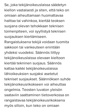
Se, joka tekijänoikeuslaissa säädetyn 
kiellon vastaisesti ja siten, että teko on 
omiaan aiheuttamaan huomattavaa 
haittaa tai vahinkoa, kiertää teoksen 
suojana olevan tehokkaan teknisen 
toimenpiteen, voi syyllistyä teknisen 
suojauksen kiertämiseen. 
Rangaistuksena tekijä voidaan tuomita 
sakkoon tai vankeuteen enintään 
yhdeksi vuodeksi. Säännös liittyy 
tekijänoikeuslaissa olevaan kieltoon 
kiertää tekninen suojaus. Säännös 
kattaa kaikki tekijänoikeuslaissa 
lähioikeuksien suojaksi asetetut 
tekniset suojaukset. Säännöksen suhde 
tekijänoikeusrikokseen voi aiheuttaa 
ongelmia. Teosten luvaton yleisön 
saataviin saattaminen tietoverkossa on 
rangaistavaa tekijänoikeusrikoksena 
myös silloin, kun teko on omiaan 