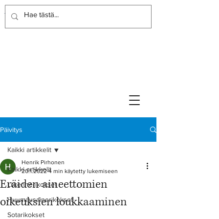
Rikoslakimies
Lakitoimisto
Päivitys
Kaikki artikkelit
Henrik Pirhonen
Kaikki artikkelit
20.1.2022
4 min käytetty lukemiseen
Eräiden aineettomien
Liikennerikokset
oikeuksien loukkaaminen
Huumausainerikokset
Sotarikokset