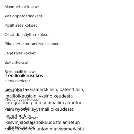
Maanpetosrikokset
Valtionpetosrikokset
Poliittiset rikokset
Oikeudenkäyttö rikokset
Rikokset viranomaisia vastaan
Järjestysrikokset
Sukurikokset
Seksuaalirikokset
Teollisoikeusrikos
Henkirikokset
Se, joka tavaramerkkilain, patenttilain, 
Sikiörikos
mallioikeuslain, yksinoikeudesta 
Yksityisyysrikokset
integroidun piirin piirimalliin annetun 
Vapausrikokset
lain, hyödyllisyysmallioikeudesta 
annetun lain, 
Omaisuusrikokset
kasvinjalostajanoikeudesta annetun 
Julkistalousrikos
lain, Euroopan unionin tavaramerkistä 