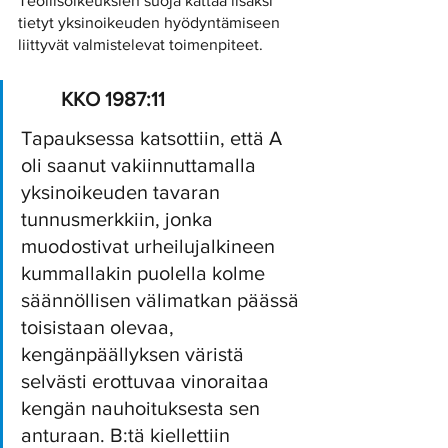
Teollisoikeuksien suoja kattaa lisäksi 
tietyt yksinoikeuden hyödyntämiseen 
liittyvät valmistelevat toimenpiteet. 
KKO 1987:11
Tapauksessa katsottiin, että A 
oli saanut vakiinnuttamalla 
yksinoikeuden tavaran 
tunnusmerkkiin, jonka 
muodostivat urheilujalkineen 
kummallakin puolella kolme 
säännöllisen välimatkan päässä 
toisistaan olevaa, 
kengänpäällyksen väristä 
selvästi erottuvaa vinoraitaa 
kengän nauhoituksesta sen 
anturaan. B:tä kiellettiin 