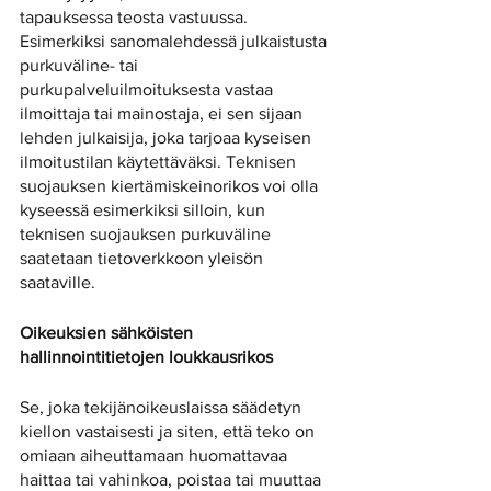
tapauksessa teosta vastuussa. 
Esimerkiksi sanomalehdessä julkaistusta 
purkuväline- tai 
purkupalveluilmoituksesta vastaa 
ilmoittaja tai mainostaja, ei sen sijaan 
lehden julkaisija, joka tarjoaa kyseisen 
ilmoitustilan käytettäväksi. Teknisen 
suojauksen kiertämiskeinorikos voi olla 
kyseessä esimerkiksi silloin, kun 
teknisen suojauksen purkuväline 
saatetaan tietoverkkoon yleisön 
saataville. 
Oikeuksien sähköisten 
hallinnointitietojen loukkausrikos
Se, joka tekijänoikeuslaissa säädetyn 
kiellon vastaisesti ja siten, että teko on 
omiaan aiheuttamaan huomattavaa 
haittaa tai vahinkoa, poistaa tai muuttaa 