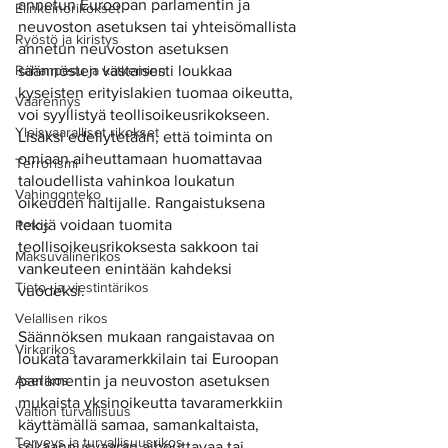
annetun Euroopan parlamentin ja 
Elinkeinorikokset
neuvoston asetuksen tai yhteisömallista 
Ryöstö ja kiristys
annetun neuvoston asetuksen 
Rahanpesu ja kätkeminn
säännösten vastaisesti loukkaa 
kyseisten erityislakien tuomaa oikeutta, 
Väärennys
voi syyllistyä teollisoikeusrikokseen. 
Yleisvaaralliset rikokset
Lisäksi edellytetään, että toiminta on 
omiaan aiheuttamaan huomattavaa 
Terrorismi
taloudellista vahinkoa loukatun 
Vahingonteko
oikeuden haltijalle. Rangaistuksena 
tekijä voidaan tuomita 
Petos
teollisoikeusrikoksesta sakkoon tai 
Maksuvälinerikos
vankeuteen enintään kahdeksi 
Tieto -ja viestintärikos
vuodeksi.
Velallisen rikos
Säännöksen mukaan rangaistavaa on 
Virkarikos
loukata tavaramerkkilain tai Euroopan 
Aserikos
parlamentin ja neuvoston asetuksen 
mukaista yksinoikeutta tavaramerkkiin 
Valtion turvallisuus
käyttämällä samaa, samankaltaista, 
Terveys ja turvallisuusrikos
sekaannusvaaran aiheuttavaa tai 