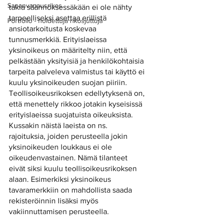
Sananvapausrikos
takia säännöksessäkään ei ole nähty 
tarpeelliseksi asettaa erillistä 
Portfolio - hoidettuja rikosjuttuja
ansiotarkoitusta koskevaa 
tunnusmerkkiä. Erityislaeissa 
yksinoikeus on määritelty niin, että 
pelkästään yksityisiä ja henkilökohtaisia 
tarpeita palveleva valmistus tai käyttö ei 
kuulu yksinoikeuden suojan piiriin. 
Teollisoikeusrikoksen edellytyksenä on, 
että menettely rikkoo jotakin kyseisissä 
erityislaeissa suojatuista oikeuksista. 
Kussakin näistä laeista on ns. 
rajoituksia, joiden perusteella jokin 
yksinoikeuden loukkaus ei ole 
oikeudenvastainen. Nämä tilanteet 
eivät siksi kuulu teollisoikeusrikoksen 
alaan. Esimerkiksi yksinoikeus 
tavaramerkkiin on mahdollista saada 
rekisteröinnin lisäksi myös 
vakiinnuttamisen perusteella. 