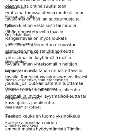
olennaisilta ominaisuuksiltaan 
Sotilasrikos
erottamattomissa olevaa merkkiä ilman 
Maahantuontirikos
tavaramerkin haltijan suostumusta tai 
tämän kiellon vastaisesti tai muulla 
Työrikos
tähän rinnastettavalla tavalla. 
Ympäristörikos
Rangaistavaa on myös loukata 
Luonnonvararikos
yhteisömallista annetun neuvoston 
asetuksen mukaista yksinoikeutta 
Aineettomien oikeuksien rikos
yhteisömalliin käyttämällä mallia 
Alkoholirikos
hyväksi ilman yhteisömallin haltijan 
lupaa tai muulla tähän rinnastettavalla 
Arvopaperirikos
tavalla. Rangaistusvastuuseen voi lisäksi 
Rikosoikeudenkäynnin eteneminen
joutua, jos loukkaa patentin tuottamaa 
Yleisiä kirjoituksia oikeudesta
yksinoikeutta, mallioikeutta, oikeutta 
piirimalliin, hyödyllisyysmallioikeutta tai 
Tekijänoikeusrikos
kasvinjalostajanoikeutta.
Vaarantamisrikokset
Teollisoikeuksien luoma yksinoikeus 
Ilkivalta
koskee ainoastaan niiden 
Omankädenoikeus
ammattimaista hyödyntämistä Tämän 