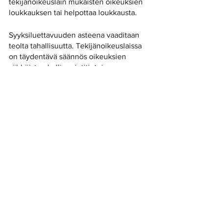
tekijänoikeuslain mukaisten oikeuksien 
loukkauksen tai helpottaa loukkausta. 
Syyksiluettavuuden asteena vaaditaan 
teolta tahallisuutta. Tekijänoikeuslaissa 
on täydentävä säännös oikeuksien 
sähköisten hallinnointitietojen 
loukkausrikkomuksesta. Kumpikin 
näistä säännöksistä edellyttää, että 
tekijä on tietoinen menettelynsä toisten 
tekijänoikeuksia loukkaavasta 
luonteesta. Asian luonteen vuoksi 
kyseinen vaatimus on säännöksessä 
ilmaistu tavanomaisesta poikkeavalla 
tavalla. Sähköisten hallinnointitietojen 
luvaton poistaminen voi vaikuttaa 
taloudellisiin tekijänoikeuksiin 
esimerkiksi siten, ettei poistamisen 
takia tieto sallitusta tai kielletystä 
käytöstä tavoita aineiston käyttäjää, 
joten poistaminen saattaa edesauttaa 