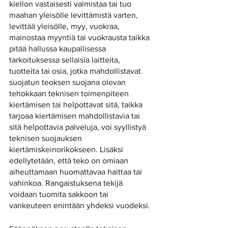
kiellon vastaisesti valmistaa tai tuo 
maahan yleisölle levittämistä varten, 
levittää yleisölle, myy, vuokraa, 
mainostaa myyntiä tai vuokrausta taikka 
pitää hallussa kaupallisessa 
tarkoituksessa sellaisia laitteita, 
tuotteita tai osia, jotka mahdollistavat 
suojatun teoksen suojana olevan 
tehokkaan teknisen toimenpiteen 
kiertämisen tai helpottavat sitä, taikka 
tarjoaa kiertämisen mahdollistavia tai 
sitä helpottavia palveluja, voi syyllistyä 
teknisen suojauksen 
kiertämiskeinorikokseen. Lisäksi 
edellytetään, että teko on omiaan 
aiheuttamaan huomattavaa haittaa tai 
vahinkoa. Rangaistuksena tekijä 
voidaan tuomita sakkoon tai 
vankeuteen enintään yhdeksi vuodeksi. 