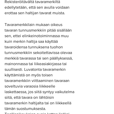
Rekisteröitävältä tavaramerkiltä 
edellytetään, että sen avulla voidaan 
erottaa sen haltijan tavarat muista. 
Tavaramerkkilain mukaan oikeus 
tavaran tunnusmerkkiin pitää sisällään 
sen, ettei elinkeinotoiminnassa muu 
kuin merkin haltija saa käyttää 
tavaroidensa tunnuksena tuohon 
tunnusmerkkiin sekoitettavissa olevaa 
merkkiä tavarassa tai sen päällyksessä, 
mainonnassa tai liikeasiakirjassa tai 
suullisesti. Luvatonta tavaramerkin 
käyttämistä on myös toisen 
tavaramerkkiin viittaaminen tavaraan 
soveltuvia varaosia liikkeelle 
laskettaessa, jos siitä syntyy vaikutelma 
siitä, että tavara on lähtöisin 
tavaramerkin haltijalta tai on liikkeellä 
tämän suostumuksesta. 