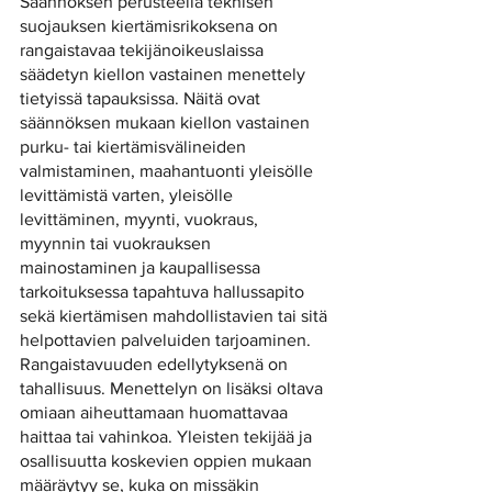
Säännöksen perusteella teknisen 
suojauksen kiertämisrikoksena on 
rangaistavaa tekijänoikeuslaissa 
säädetyn kiellon vastainen menettely 
tietyissä tapauksissa. Näitä ovat 
säännöksen mukaan kiellon vastainen 
purku- tai kiertämisvälineiden 
valmistaminen, maahantuonti yleisölle 
levittämistä varten, yleisölle 
levittäminen, myynti, vuokraus, 
myynnin tai vuokrauksen 
mainostaminen ja kaupallisessa 
tarkoituksessa tapahtuva hallussapito 
sekä kiertämisen mahdollistavien tai sitä 
helpottavien palveluiden tarjoaminen. 
Rangaistavuuden edellytyksenä on 
tahallisuus. Menettelyn on lisäksi oltava 
omiaan aiheuttamaan huomattavaa 
haittaa tai vahinkoa. Yleisten tekijää ja 
osallisuutta koskevien oppien mukaan 
määräytyy se, kuka on missäkin 