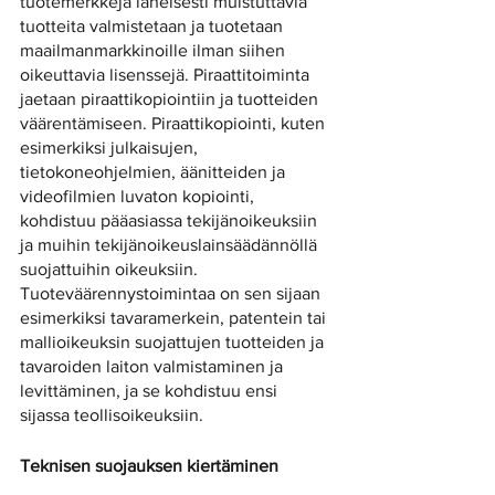
tuotemerkkejä läheisesti muistuttavia 
tuotteita valmistetaan ja tuotetaan 
maailmanmarkkinoille ilman siihen 
oikeuttavia lisenssejä. Piraattitoiminta 
jaetaan piraattikopiointiin ja tuotteiden 
väärentämiseen. Piraattikopiointi, kuten 
esimerkiksi julkaisujen, 
tietokoneohjelmien, äänitteiden ja 
videofilmien luvaton kopiointi, 
kohdistuu pääasiassa tekijänoikeuksiin 
ja muihin tekijänoikeuslainsäädännöllä 
suojattuihin oikeuksiin. 
Tuoteväärennystoimintaa on sen sijaan 
esimerkiksi tavaramerkein, patentein tai 
mallioikeuksin suojattujen tuotteiden ja 
tavaroiden laiton valmistaminen ja 
levittäminen, ja se kohdistuu ensi 
sijassa teollisoikeuksiin.
Teknisen suojauksen kiertäminen