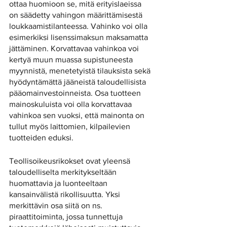
ottaa huomioon se, mitä erityislaeissa 
on säädetty vahingon määrittämisestä 
loukkaamistilanteessa. Vahinko voi olla 
esimerkiksi lisenssimaksun maksamatta 
jättäminen. Korvattavaa vahinkoa voi 
kertyä muun muassa supistuneesta 
myynnistä, menetetyistä tilauksista sekä 
hyödyntämättä jääneistä taloudellisista 
pääomainvestoinneista. Osa tuotteen 
mainoskuluista voi olla korvattavaa 
vahinkoa sen vuoksi, että mainonta on 
tullut myös laittomien, kilpailevien 
tuotteiden eduksi. 
Teollisoikeusrikokset ovat yleensä 
taloudelliselta merkitykseltään 
huomattavia ja luonteeltaan 
kansainvälistä rikollisuutta. Yksi 
merkittävin osa siitä on ns. 
piraattitoiminta, jossa tunnettuja 