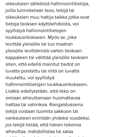
oikeuksien sähköisiä hallinnointitietoja, 
joilla tunnistetaan teos, tekijä tai 
oikeuksien muu haltija taikka jotka ovat 
tietoja teoksen käyttöehdoista, voi 
syyllistyä hallinnointitietojen 
loukkausrikokseen. Myös se, joka 
levittää yleisölle tai tuo maahan 
yleisölle levittämistä varten teoksen 
kappaleen tai välittää yleisölle teoksen 
siten, että edellä mainitut tiedot on 
luvatta poistettu tai niitä on luvatta 
muutettu, voi syyllistyä 
hallinnointitietojen loukkausrikokseen. 
Lisäksi edellytetään, että teko on 
omiaan aiheuttamaan huomattavaa 
haittaa tai vahinkoa. Rangaistuksena 
tekijä voidaan tuomita sakkoon tai 
vankeuteen enintään yhdeksi vuodeksi, 
jos tekijä tietää, että hänen tekonsa 
aiheuttaa, mahdollistaa tai salaa 