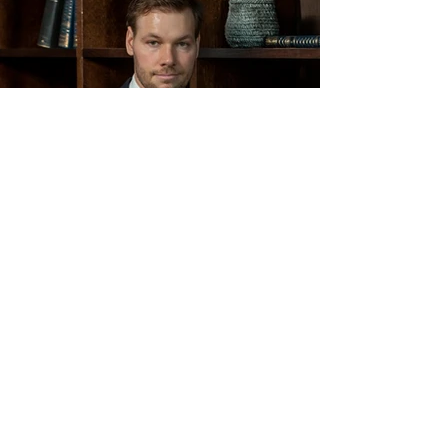
Arko Uotila
Partner; kokenut rikoslakimies