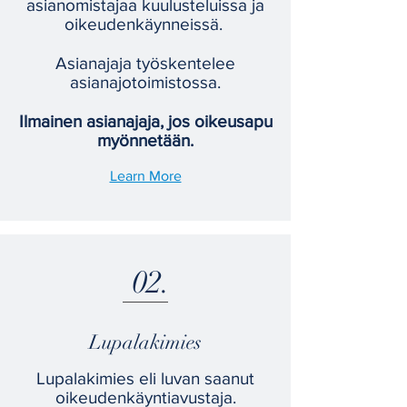
asianomistajaa kuulusteluissa ja
oikeudenkäynneissä.
Asianajaja työskentelee
asianajotoimistossa.
Ilmainen asianajaja, jos oikeusapu
myönnetään.
Learn More
02.
Lupalakimies
Lupalakimies eli luvan saanut
oikeudenkäyntiavustaja.