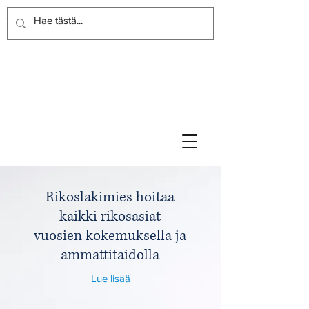
Rikoslakimies
Lakitoimisto
Rikoslakimies hoitaa
kaikki rikosasiat
vuosien kokemuksella ja
ammattitaidolla
Lue lisää