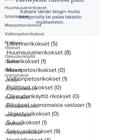
Huumausainerikokset
Katsele tämän blogin muita
Sotarikokset
kategorioita tai palaa takaisin
myöhemmin.
Maanpetosrikokset
Valtionpetosrikokset
Poliittiset
Liikennerikokset
(5)
5 päivitystä
rikokset
Huumausainerikokset
(8)
8 päivitystä
Oikeudenkäyttö
Sotarikokset
(1)
1 päivitys
rikokset
Maanpetosrikokset
(0)
0 päivitystä
Rikokset
viranomaisia
Valtionpetosrikokset
(1)
1 päivitys
vastaan
Poliittiset rikokset
(0)
0 päivitystä
Järjestysrikokset
Oikeudenkäyttö rikokset
(0)
0 päivitystä
Sukurikokset
Rikokset viranomaisia vastaan
(1)
1 päivitys
Seksuaalirikokset
Järjestysrikokset
(0)
0 päivitystä
Henkirikokset
Sukurikokset
(1)
1 päivitys
Sikiörikos
Seksuaalirikokset
(9)
9 päivitystä
Yksityisyysrikokset
Henkirikokset
(4)
4 päivitystä