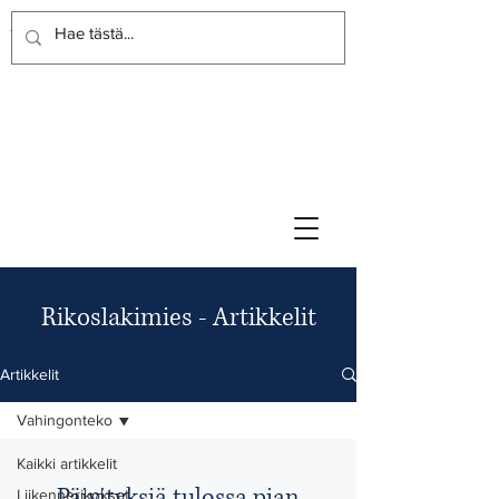
Rikoslakimies
Lakitoimisto
Rikoslakimies - Artikkelit
Artikkelit
Vahingonteko
Kaikki artikkelit
Päivityksiä tulossa pian
Liikennerikokset