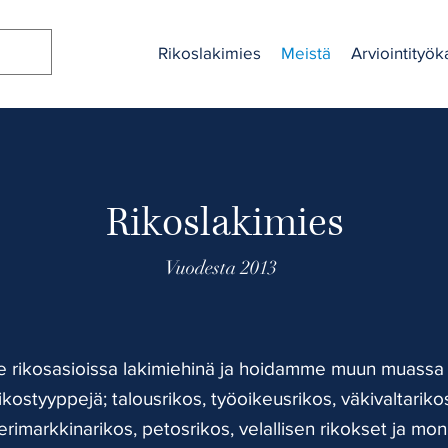
Rikoslakimies
Meistä
Arviointityök
Rikoslakimies
Vuodesta 2013
 rikosasioissa lakimiehinä ja hoidamme muun muassa 
ikostyyppejä; talousrikos, työoikeusrikos, väkivaltariko
rimarkkinarikos, petosrikos, velallisen rikokset ja mon