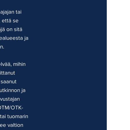
ajajan tai
 että se
jä on sitä
healueesta ja
n.
elvää, mihin
ittanut
 saanut
utkinnon ja
avustajan
t OTM/OTK-
tai tuomarin
ee valtion