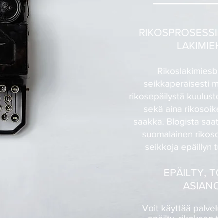
RIKOSPROSESSI
LAKIMIE
Rikoslakimies
seikkaperäisesti m
rikosepäilystä kuulust
sekä aina rikosoi
saakka. Blogista saat
suomalainen rikoso
seikkoja epäillyn 
EPÄILTY, T
ASIAN
Voit käyttää palvel