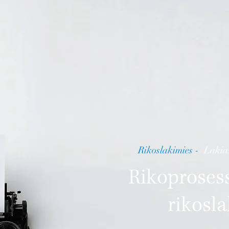
Rikoslakimies -
Lakias
Rikoprosess
rikosl