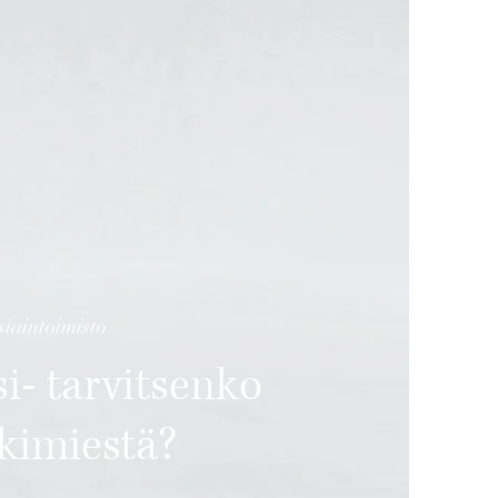
iaintoimisto
i- tarvitsenko
akimiestä?