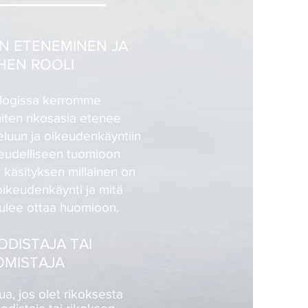
N ETENEMINEN JA
HEN ROOLI
blogissa kerromme
iten rikosasia etenee
eluun ja oikeudenkäyntiin
keudelliseen tuomioon
 käsityksen millainen on
ikeudenkäynti ja mitä
tulee ottaa huomioon.
ODISTAJA TAI
OMISTAJA
ua, jos olet rikoksesta