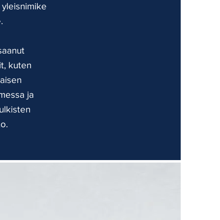
 yleisnimike
.
saanut
t, kuten
kaisen
omessa ja
ulkisten
o.