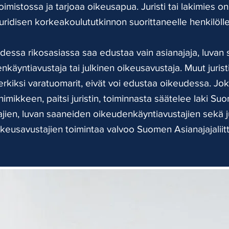
imistossa ja tarjoaa oikeusapua. Juristi tai lakimies on
juridisen korkeakoulututkinnon suorittaneelle henkilölle
dessa rikosasiassa saa edustaa vain asianajaja, luvan 
käyntiavustaja tai julkinen oikeusavustaja. Muut juristi
rkiksi varatuomarit, eivät voi edustaa oikeudessa. Jo
imikkeen, paitsi juristin, toiminnasta säätelee laki Su
ajien, luvan saaneiden oikeudenkäyntiavustajien sekä j
ikeusavustajien toimintaa valvoo Suomen Asianajajaliitt