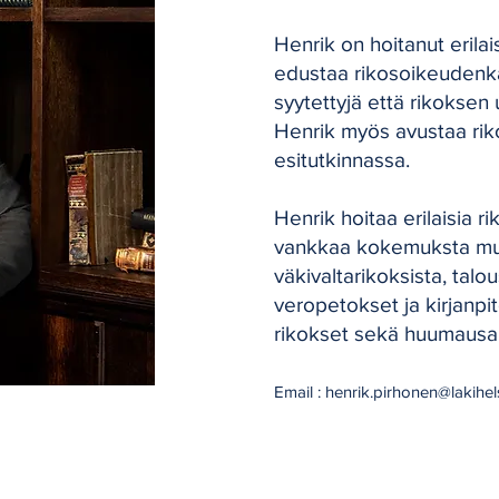
Henrik on hoitanut erilai
edustaa rikosoikeudenk
syytettyjä että rikoksen 
Henrik myös avustaa rik
esitutkinnassa.
Henrik hoitaa erilaisia ri
vankkaa kokemuksta m
väkivaltarikoksista, talo
veropetokset ja kirjanpit
rikokset sekä huumausai
Email :
henrik.pirhonen@lakihelsi