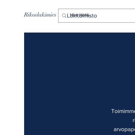
Rikoslakimies
Lakitoimisto
Toimimme
r
arvopape