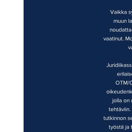
Vaikka sy
muun la
noudattaa
vaatinut. Mo
v
Juridiikass
erilai
OTM/OT
oikeudenkä
jolla on
tehtäviin
tutkinnon s
työstä ja