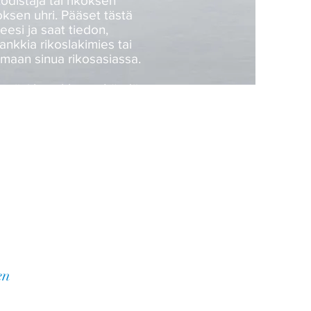
todistaja tai rikoksen
oksen uhri. Pääset tästä
eesi ja saat tiedon,
nkkia rikoslakimies tai
amaan sinua rikosasiassa.
ttyäsi lomakkeen. Löydät
keen
tästä.
en