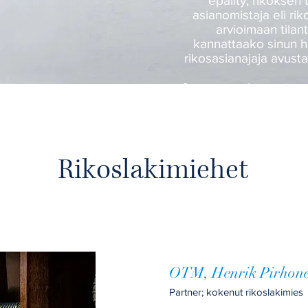
epäilty, rikoksen 
asianomistaja eli rik
arvioimaan tilant
kannattaako sinun ha
rikosasianajaja avust
Saat vastauksen täyte
lomak
Request a Quote
Rikoslakimiehet
OTM, Henrik Pirhon
Partner; kokenut rikoslakimies