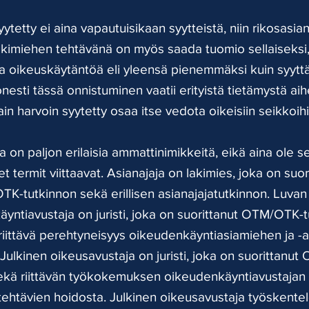
ytetty ei aina vapautuisikaan syytteistä, niin rikosasian
kimiehen tehtävänä on myös saada tuomio sellaiseksi,
 oikeuskäytäntöä eli yleensä pienemmäksi kuin syyttä
nesti tässä onnistuminen vaatii erityistä tietämystä ai
ain harvoin syytetty osaa itse vedota oikeisiin seikkoihi
a on paljon erilaisia ammattinimikkeitä, eikä aina ole s
set termit viittaavat. Asianajaja on lakimies, joka on suor
K-tutkinnon sekä erillisen asianajajatutkinnon. Luvan
yntiavustaja on juristi, joka on suorittanut OTM/OTK-t
 riittävä perehtyneisyys oikeudenkäyntiasiamiehen ja -
. Julkinen oikeusavustaja on juristi, joka on suorittanu
ekä riittävän työkokemuksen oikeudenkäyntiavustajan 
 tehtävien hoidosta. Julkinen oikeusavustaja työskentel