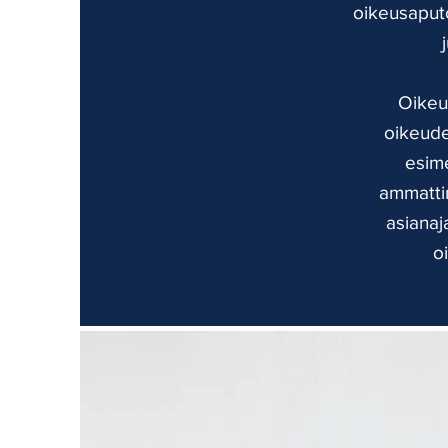
oikeusaputo
Oikeu
oikeuden
esime
ammattin
asianaj
o