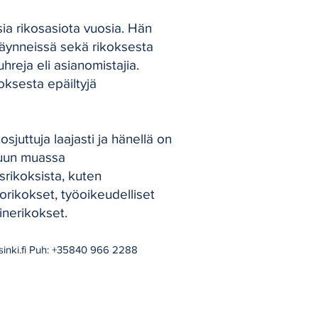
sia rikosasiota vuosia. Hän
äynneissä sekä rikoksesta
uhreja eli asianomistajia.
oksesta epäiltyjä
kosjuttuja laajasti ja hänellä on
uun muassa
usrikoksista, kuten
orikokset, työoikeudelliset
nerikokset.
nki.fi
Puh: +35840 966 2288