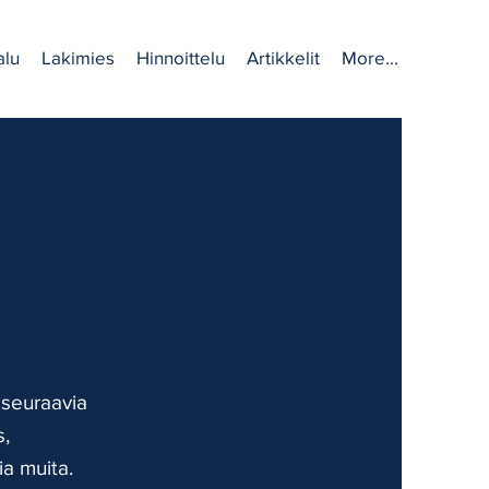
alu
Lakimies
Hinnoittelu
Artikkelit
More...
seuraavia
s,
ia muita.