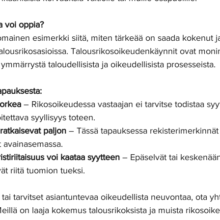
a voi oppia?
mainen esimerkki siitä, miten tärkeää on saada kokenut j
 talousrikosasioissa. Talousrikosoikeudenkäynnit ovat monim
ä ymmärrystä taloudellisista ja oikeudellisista prosesseista.
tapauksesta:
korkea
 – Rikosoikeudessa vastaajan ei tarvitse todistaa syy
tettava syyllisyys toteen.
t ratkaisevat paljon
 – Tässä tapauksessa rekisterimerkinnät 
at avainasemassa.
istiriitaisuus voi kaataa syytteen
 – Epäselvät tai keskenään r
ät riitä tuomion tueksi.
tai tarvitset asiantuntevaa oikeudellista neuvontaa, ota yh
eillä on laaja kokemus talousrikoksista ja muista rikosoikeu