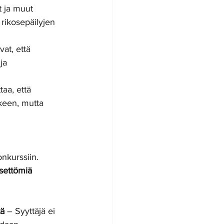
t ja muut 
n rikosepäilyjen 
vat, että 
ja 
taa, että 
keen, mutta 
nkurssiin. 
settömiä 
tä
 – Syyttäjä ei 