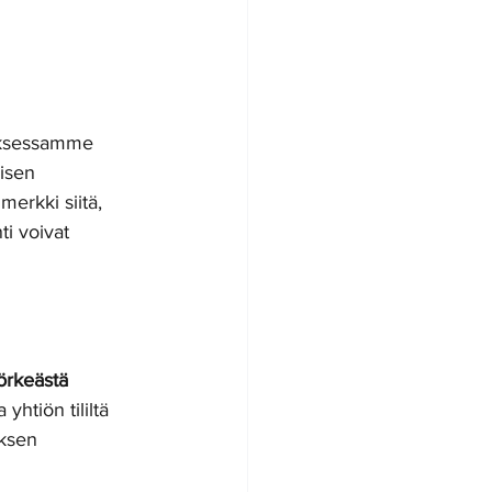
 
uksessamme 
oisen 
erkki siitä, 
i voivat 
örkeästä 
yhtiön tililtä 
yksen 