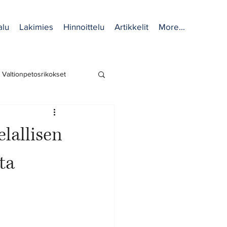
alu
Lakimies
Hinnoittelu
Artikkelit
More...
Valtionpetosrikokset
Sukurikokset
lallisen
maisuusrikokset
ta
ys