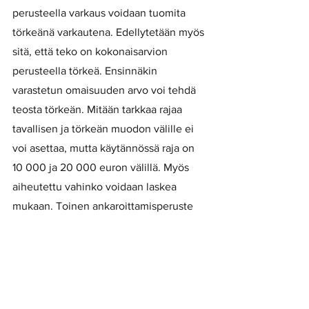
perusteella varkaus voidaan tuomita 
törkeänä varkautena. Edellytetään myös 
sitä, että teko on kokonaisarvion 
perusteella törkeä. Ensinnäkin 
varastetun omaisuuden arvo voi tehdä 
teosta törkeän. Mitään tarkkaa rajaa 
tavallisen ja törkeän muodon välille ei 
voi asettaa, mutta käytännössä raja on 
10 000 ja 20 000 euron välillä. Myös 
aiheutettu vahinko voidaan laskea 
mukaan. Toinen ankaroittamisperuste 
on nimenomaan vahingon suuruus, ja 
tarkemmin sanottuna tuntuvuus. 
Tuntuvuus tarkoittaa sitä, että vahingon 
arvoa verrataan uhrin 
varallisuusasemaan. Kolmas 