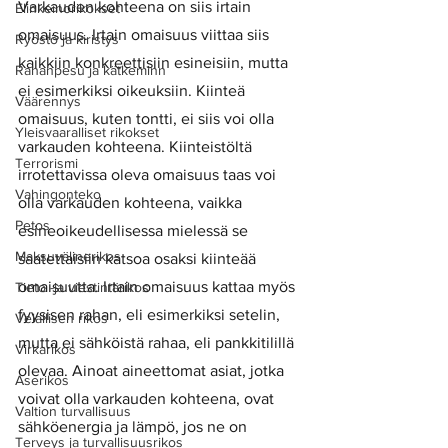
Varkauden kohteena on siis irtain 
Elinkeinorikokset
omaisuus. Irtain omaisuus viittaa siis 
Ryöstö ja kiristys
kaikkiin konkreettisiin esineisiin, mutta 
Rahanpesu ja kätkeminn
ei esimerkiksi oikeuksiin. Kiinteä 
Väärennys
omaisuus, kuten tontti, ei siis voi olla 
Yleisvaaralliset rikokset
varkauden kohteena. Kiinteistöltä 
Terrorismi
irrotettavissa oleva omaisuus taas voi 
Vahingonteko
olla varkauden kohteena, vaikka 
Petos
esineoikeudellisessa mielessä se 
Maksuvälinerikos
saatettaisiin katsoa osaksi kiinteää 
omaisuutta. Irtain omaisuus kattaa myös 
Tieto -ja viestintärikos
fyysisen rahan, eli esimerkiksi setelin, 
Velallisen rikos
mutta ei sähköistä rahaa, eli pankkitilillä 
Virkarikos
olevaa. Ainoat aineettomat asiat, jotka 
Aserikos
voivat olla varkauden kohteena, ovat 
Valtion turvallisuus
sähköenergia ja lämpö, jos ne on 
Terveys ja turvallisuusrikos