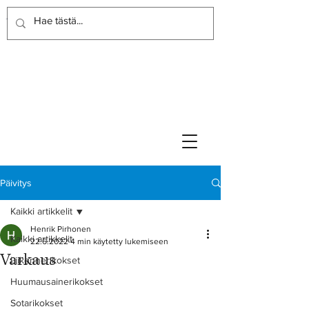
Rikoslakimies
Lakitoimisto
Päivitys
Kaikki artikkelit
Henrik Pirhonen
Kaikki artikkelit
22.6.2022
4 min käytetty lukemiseen
Varkaus
Liikennerikokset
Huumausainerikokset
Sotarikokset