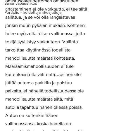
omistusoikeudettoman omaisuuden 
Sananvapausrikos
anastaminen ei ole varkautta, ei tee siitä 
Portfolio - hoidettuja rikosjuttuja
sallittua, ja se voi olla rangaistavaa 
jonkin muun pykälän mukaan. Kohteen 
tulee myös olla toisen vallinnassa, jotta 
tekijä syyllistyy varkauteen. Vallinta 
tarkoittaa käytännössä todellista 
mahdollisuutta määrätä kohteesta. 
Määräämismahdollisuuden ei tule 
kuitenkaan olla välitöntä. Jos henkilö 
jättää autonsa parkkiin ja poistuu 
paikalta, ei hänellä todellisuudessa ole 
mahdollisuutta määrätä siitä, mitä 
autolla tapahtuu hänen ollessa poissa. 
Auton on kuitenkin hänen 
vallinnassansa, koska hänellä on 