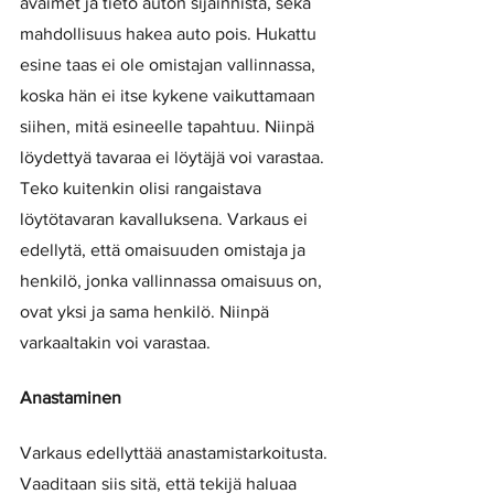
avaimet ja tieto auton sijainnista, sekä 
mahdollisuus hakea auto pois. Hukattu 
esine taas ei ole omistajan vallinnassa, 
koska hän ei itse kykene vaikuttamaan 
siihen, mitä esineelle tapahtuu. Niinpä 
löydettyä tavaraa ei löytäjä voi varastaa. 
Teko kuitenkin olisi rangaistava 
löytötavaran kavalluksena. Varkaus ei 
edellytä, että omaisuuden omistaja ja 
henkilö, jonka vallinnassa omaisuus on, 
ovat yksi ja sama henkilö. Niinpä 
varkaaltakin voi varastaa.
Anastaminen
Varkaus edellyttää anastamistarkoitusta. 
Vaaditaan siis sitä, että tekijä haluaa 