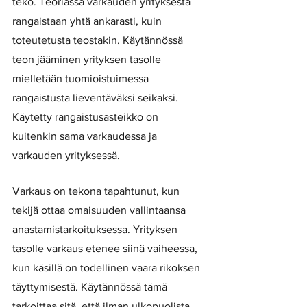
teko. Teoriassa varkauden yrityksestä 
rangaistaan yhtä ankarasti, kuin 
toteutetusta teostakin. Käytännössä 
teon jääminen yrityksen tasolle 
mielletään tuomioistuimessa 
rangaistusta lieventäväksi seikaksi. 
Käytetty rangaistusasteikko on 
kuitenkin sama varkaudessa ja 
varkauden yrityksessä. 
Varkaus on tekona tapahtunut, kun 
tekijä ottaa omaisuuden vallintaansa 
anastamistarkoituksessa. Yrityksen 
tasolle varkaus etenee siinä vaiheessa, 
kun käsillä on todellinen vaara rikoksen 
täyttymisestä. Käytännössä tämä 
tarkoittaa sitä, että ilman ulkopuolista 