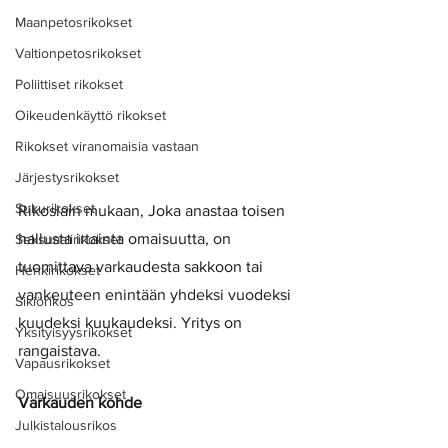
Maanpetosrikokset
Valtionpetosrikokset
Poliittiset rikokset
Oikeudenkäyttö rikokset
Rikokset viranomaisia vastaan
Järjestysrikokset
Sukurikokset
Rikoslain mukaan, Joka anastaa toisen 
hallusta irtainta omaisuutta, on 
Seksuaalirikokset
tuomittava varkaudesta sakkoon tai 
Henkirikokset
vankeuteen enintään yhdeksi vuodeksi 
Sikiörikos
kuudeksi kuukaudeksi. Yritys on 
Yksityisyysrikokset
rangaistava.
Vapausrikokset
Omaisuusrikokset
Varkauden kohde
Julkistalousrikos