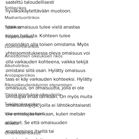
saatettu taloudellisesti 
Sotilasrikos
hyväksikäytettävään muotoon. 
Maahantuontirikos
Irtain omaisuus tulee vielä anastaa 
Työrikos
toisen hallusta. Kohteen tulee 
Ympäristörikos
ensinnäkin olla toisen omistama. Myös 
Luonnonvararikos
yhteisomistuksessa oleva omaisuus voi 
Aineettomien oikeuksien rikos
olla varkauden kohteena, vaikka tekijä 
Alkoholirikos
omistaisi siitä osan. Hylätty omaisuus 
Arvopaperirikos
taas ei käy varkauden kohteeksi. Hylätty 
Rikosoikeudenkäynnin eteneminen
omaisuus, on omaisuutta, jolla ei ole 
Yleisiä kirjoituksia oikeudesta
omistajaa enää lainkaan. On myös muita 
Tekijänoikeusrikos
omaisuuslajeja, joilla ei lähtökohtaisesti 
Vaarantamisrikokset
ole omistajaa lainkaan, kuten metsän 
eläimet. Se että omaisuuden 
Ilkivalta
anastaminen itseltä tai 
Omankädenoikeus