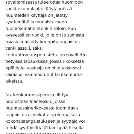
soveltamisessa tulee ottaa huomioon 
sanktiokumulaatio. Käytännössä 
huumeiden käyttäjä on jätetty 
syyttämättä ja rangaistukseen 
tuomitsematta etenkin silloin, kun 
kyseessä on vanki, jolle on jo samasta 
asiasta määrätty kurinpitorangaistus 
vankilassa. Lisäksi 
kohtuuttomuusperustetta on sovellettu 
tietyissä tapauksissa, joissa rikoksesta 
epäilty tai vastaaja on ollut vakavasti 
sairaana, vammautunut tai itsemurha-
aikeissa. 
Ns. konkurrenssiperuste liittyy 
puolestaan tilanteisiin, joissa 
huumausainerikoksesta tuomittava 
rangaistus ei vaikuttaisi olennaisesti 
kokonaisrangaistukseen ja syyttäjä voi 
tehdä syyttämättä jättämispäätöksellä 