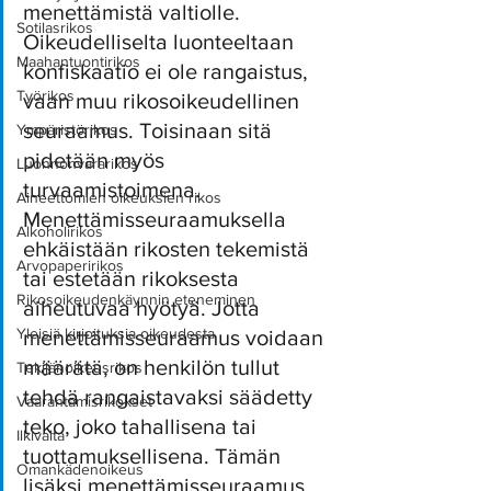
menettämistä valtiolle. 
Sotilasrikos
Oikeudelliselta luonteeltaan 
Maahantuontirikos
konfiskaatio ei ole rangaistus, 
Työrikos
vaan muu rikosoikeudellinen 
seuraamus. Toisinaan sitä 
Ympäristörikos
pidetään myös 
Luonnonvararikos
turvaamistoimena. 
Aineettomien oikeuksien rikos
Menettämisseuraamuksella 
Alkoholirikos
ehkäistään rikosten tekemistä 
Arvopaperirikos
tai estetään rikoksesta 
Rikosoikeudenkäynnin eteneminen
aiheutuvaa hyötyä. Jotta 
Yleisiä kirjoituksia oikeudesta
menettämisseuraamus voidaan 
määrätä, on henkilön tullut 
Tekijänoikeusrikos
tehdä rangaistavaksi säädetty 
Vaarantamisrikokset
teko, joko tahallisena tai 
Ilkivalta
tuottamuksellisena. Tämän 
Omankädenoikeus
lisäksi menettämisseuraamus 