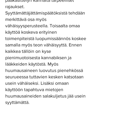
pääkäsittelyn kannalta tarpeelliset 
rajaukset. 
Syyttämättäjättämispäätöksistä tehdään 
merkittävä osa myös 
vähäisyysperusteella. Toisaalta omaa 
käyttöä koskeva erityinen 
toimenpiteistä luopumissäännös koskee 
samalla myös teon vähäisyyttä. Ennen 
kaikkea tällöin on kyse 
pienimuotoisesta kannabiksen ja 
lääkkeiden käytöstä. Myös 
huumausaineen luovutus pienehkössä 
seurueessa tuttavien kesken katsotaan 
usein vähäiseksi. Lisäksi omaan 
käyttöön tapahtuva mietojen 
huumausaineiden salakuljetus jää usein 
syyttämättä. 
KKO 2003:62
Tapauksessa A oli tuomittu 