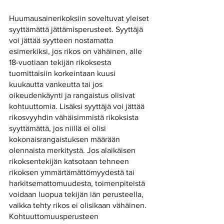
Huumausainerikoksiin soveltuvat yleiset 
syyttämättä jättämisperusteet. Syyttäjä 
voi jättää syytteen nostamatta 
esimerkiksi, jos rikos on vähäinen, alle 
18-vuotiaan tekijän rikoksesta 
tuomittaisiin korkeintaan kuusi 
kuukautta vankeutta tai jos 
oikeudenkäynti ja rangaistus olisivat 
kohtuuttomia. Lisäksi syyttäjä voi jättää 
rikosvyyhdin vähäisimmistä rikoksista 
syyttämättä, jos niillä ei olisi 
kokonaisrangaistuksen määrään 
olennaista merkitystä. Jos alaikäisen 
rikoksentekijän katsotaan tehneen 
rikoksen ymmärtämättömyydestä tai 
harkitsemattomuudesta, toimenpiteistä 
voidaan luopua tekijän iän perusteella, 
vaikka tehty rikos ei olisikaan vähäinen. 
Kohtuuttomuusperusteen 