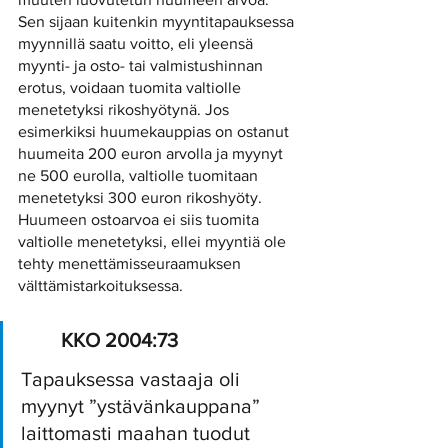
Sen sijaan kuitenkin myyntitapauksessa 
myynnillä saatu voitto, eli yleensä 
myynti- ja osto- tai valmistushinnan 
erotus, voidaan tuomita valtiolle 
menetetyksi rikoshyötynä. Jos 
esimerkiksi huumekauppias on ostanut 
huumeita 200 euron arvolla ja myynyt 
ne 500 eurolla, valtiolle tuomitaan 
menetetyksi 300 euron rikoshyöty. 
Huumeen ostoarvoa ei siis tuomita 
valtiolle menetetyksi, ellei myyntiä ole 
tehty menettämisseuraamuksen 
välttämistarkoituksessa.
KKO 2004:73
Tapauksessa vastaaja oli 
myynyt ”ystävänkauppana” 
laittomasti maahan tuodut 