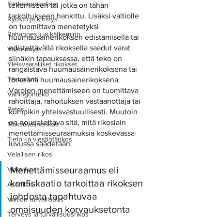
Elinkeinorikokset
tekemiseen tai jotka on tähän 
tarkoitukseen hankittu. Lisäksi valtiolle 
Ryöstö ja kiristys
on tuomittava menetetyksi 
Rahanpesu ja kätkeminn
huumausainerikoksen edistämisellä tai 
edistettävällä rikoksella saadut varat 
Väärennys
siinäkin tapauksessa, että teko on 
Yleisvaaralliset rikokset
rangaistava huumausainerikoksena tai 
Terrorismi
törkeänä huumausainerikoksena. 
Varojen menettämiseen on tuomittava 
Vahingonteko
rahoittaja, rahoituksen vastaanottaja tai 
Petos
kumpikin yhteisvastuullisesti. Muutoin 
on noudatettava sitä, mitä rikoslain 
Maksuvälinerikos
menettämisseuraamuksia koskevassa 
Tieto -ja viestintärikos
luvussa säädetään.
Velallisen rikos
Menettämisseuraamus eli 
Virkarikos
konfiskaatio tarkoittaa rikoksen 
Aserikos
johdosta tapahtuvaa 
Valtion turvallisuus
omaisuuden korvauksetonta 
Terveys ja turvallisuusrikos