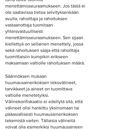
menettämisseuraamukseen. Jos tästä ei 
ole saatavissa tietoa selvityksenkään 
avulla, rahoittaja ja rahoituksen 
vastaanottaja tuomitaan 
yhteisvastuullisesti 
menettämisseuraamukseen. Sen sijaan 
kiellettyä on sellainen menettely, jossa 
sekä rahoituksen saaja että rahoittaja 
tuomittaisiin kumpikin erikseen 
maksamaan valtiolle rahoituksen määrä.
Säännöksen mukaan 
huumausainerikoksen tekovälineet, 
tarvikkeet ja aineet on tuomittava 
valtiolle menetetyiksi. 
Välinekonfiskaatio ei edellytä sitä, että 
välineet olisi hankittu yksinomaan tai 
pääasiallisesti huumausainerikoksen 
tekemistä varten. Tällaisia välineitä 
voivat olla esimerkiksi huumausaineen 