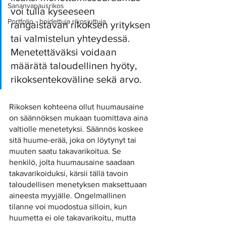
Sananvapausrikos
voi tulla kyseeseen 
Portfolio - hoidettuja rikosjuttuja
rangaistavan rikoksen yrityksen 
tai valmistelun yhteydessä. 
Menetettäväksi voidaan 
määrätä taloudellinen hyöty, 
rikoksentekoväline sekä arvo. 
Rikoksen kohteena ollut huumausaine 
on säännöksen mukaan tuomittava aina 
valtiolle menetetyksi. Säännös koskee 
sitä huume-erää, joka on löytynyt tai 
muuten saatu takavarikoitua. Se 
henkilö, jolta huumausaine saadaan 
takavarikoiduksi, kärsii tällä tavoin 
taloudellisen menetyksen maksettuaan 
aineesta myyjälle. Ongelmallinen 
tilanne voi muodostua silloin, kun 
huumetta ei ole takavarikoitu, mutta 