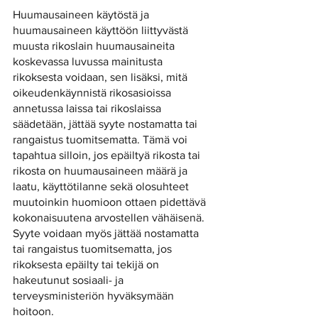
Huumausaineen käytöstä ja 
huumausaineen käyttöön liittyvästä 
muusta rikoslain huumausaineita 
koskevassa luvussa mainitusta 
rikoksesta voidaan, sen lisäksi, mitä 
oikeudenkäynnistä rikosasioissa 
annetussa laissa tai rikoslaissa 
säädetään, jättää syyte nostamatta tai 
rangaistus tuomitsematta. Tämä voi 
tapahtua silloin, jos epäiltyä rikosta tai 
rikosta on huumausaineen määrä ja 
laatu, käyttötilanne sekä olosuhteet 
muutoinkin huomioon ottaen pidettävä 
kokonaisuutena arvostellen vähäisenä. 
Syyte voidaan myös jättää nostamatta 
tai rangaistus tuomitsematta, jos 
rikoksesta epäilty tai tekijä on 
hakeutunut sosiaali- ja 
terveysministeriön hyväksymään 
hoitoon. 