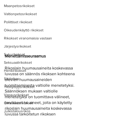
Maanpetosrikokset
Valtionpetosrikokset
Poliittiset rikokset
Oikeudenkäyttö rikokset
Rikokset viranomaisia vastaan
Järjestysrikokset
Sukurikokset
Menettämisseuraamus
Seksuaalirikokset
Rikoslain huumausaineita koskevassa 
Henkirikokset
luvussa on säännös rikoksen kohteena 
Sikiörikos
olevien huumausaineiden 
tuomitsemisesta valtiolle menetetyksi. 
Yksityisyysrikokset
Säännöksen mukaan valtiolle 
Vapausrikokset
menetetyksi on tuomittava välineet, 
tarvikkeet tai aineet, joita on käytetty 
Omaisuusrikokset
rikoslain huumausaineita koskevassa 
Julkistalousrikos
luvussa tarkoitetun rikoksen 