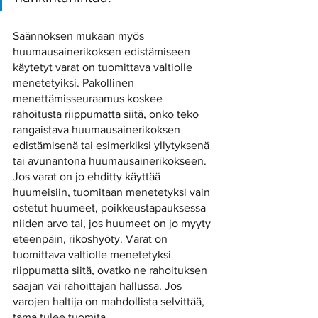
Säännöksen mukaan myös 
huumausainerikoksen edistämiseen 
käytetyt varat on tuomittava valtiolle 
menetetyiksi. Pakollinen 
menettämisseuraamus koskee 
rahoitusta riippumatta siitä, onko teko 
rangaistava huumausainerikoksen 
edistämisenä tai esimerkiksi yllytyksenä 
tai avunantona huumausainerikokseen. 
Jos varat on jo ehditty käyttää 
huumeisiin, tuomitaan menetetyksi vain 
ostetut huumeet, poikkeustapauksessa 
niiden arvo tai, jos huumeet on jo myyty 
eteenpäin, rikoshyöty. Varat on 
tuomittava valtiolle menetetyksi 
riippumatta siitä, ovatko ne rahoituksen 
saajan vai rahoittajan hallussa. Jos 
varojen haltija on mahdollista selvittää, 
tämä tulee tuomita 