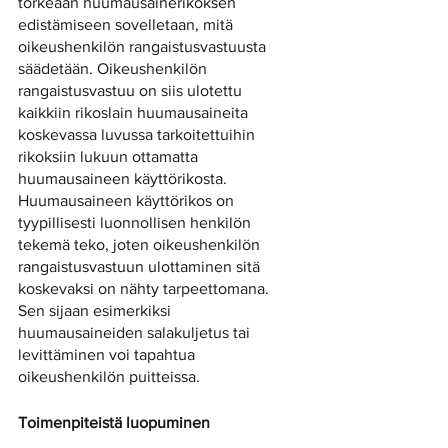
törkeään huumausainerikoksen 
edistämiseen sovelletaan, mitä 
oikeushenkilön rangaistusvastuusta 
säädetään. Oikeushenkilön 
rangaistusvastuu on siis ulotettu 
kaikkiin rikoslain huumausaineita 
koskevassa luvussa tarkoitettuihin 
rikoksiin lukuun ottamatta 
huumausaineen käyttörikosta. 
Huumausaineen käyttörikos on 
tyypillisesti luonnollisen henkilön 
tekemä teko, joten oikeushenkilön 
rangaistusvastuun ulottaminen sitä 
koskevaksi on nähty tarpeettomana. 
Sen sijaan esimerkiksi 
huumausaineiden salakuljetus tai 
levittäminen voi tapahtua 
oikeushenkilön puitteissa. 
Toimenpiteistä luopuminen