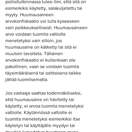
poliisitutkinnassa tulee ilmi, että sitä on 
esimerkiksi käytetty, salakuljetettu tai 
myyty. Huumausaineen 
arvokonfiskaatio voi tulla kyseeseen 
vain poikkeuksellisesti. Huumausaineen 
arvo voidaan tuomita valtiolle 
menetetyksi vain silloin, jos 
huumausaine on kätketty tai sitä ei 
muutoin tavoiteta. Tällainen 
arvokonfiskaatio ei kuitenkaan ole 
pakollinen, vaan se voidaan tuomita 
täysimääräisenä tai osittaisena taikka 
jättää tuomitsematta.
Jos vastaaja saattaa todennäköiseksi, 
että huumausaine on hävitetty tai 
käytetty, ei arvoa tuomita menetetyksi 
valtiolle. Käytännössä valtiolle ei 
tuomita menetetyksi esimerkiksi itse 
käytetyn tai käyttäjälle myydyn tai 
muuten luovutetun huumeen arvoa. 