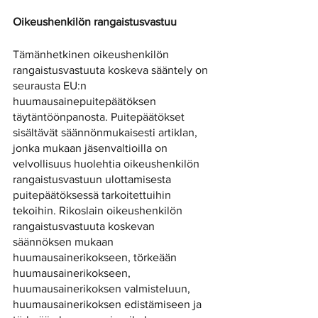
Oikeushenkilön rangaistusvastuu
Tämänhetkinen oikeushenkilön 
rangaistusvastuuta koskeva sääntely on 
seurausta EU:n 
huumausainepuitepäätöksen 
täytäntöönpanosta. Puitepäätökset 
sisältävät säännönmukaisesti artiklan, 
jonka mukaan jäsenvaltioilla on 
velvollisuus huolehtia oikeushenkilön 
rangaistusvastuun ulottamisesta 
puitepäätöksessä tarkoitettuihin 
tekoihin. Rikoslain oikeushenkilön 
rangaistusvastuuta koskevan 
säännöksen mukaan 
huumausainerikokseen, törkeään 
huumausainerikokseen, 
huumausainerikoksen valmisteluun, 
huumausainerikoksen edistämiseen ja 