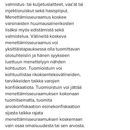
valmistus- tai kuljetuslaitteet, vaa’at tai 
injektioruiskut sekä hasispiiput. 
Menettämisseuraamus koskee 
varsinaisten huumausainerikosten 
lisäksi myös edistämistä sekä 
valmistelua. Välineitä koskeva 
menettämisseuraamus voi 
yksittäistapauksessa olla tuomittavan 
olosuhteisiin ja hänen syykseen 
luettuun menettelyyn nähden 
kohtuuton. Tuomioistuin voi 
kohtuullistaa rikoksentekovälineiden, 
tarvikkeiden taikka varojen 
konfiskaatiota. Tuomioistuin voi jättää 
menettämisseuraamuksen kokonaan 
tuomitsematta, tuomita 
arvokonfiskaation esinekonfiskaation 
sijasta taikka rajata 
menettämisseuraamuksen koskemaan 
vain osaa omaisuudesta tai sen arvosta. 