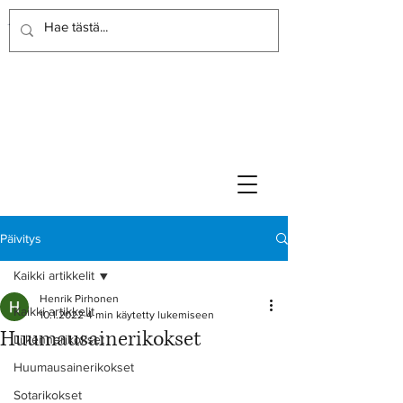
Rikoslakimies
Lakitoimisto
Päivitys
Kaikki artikkelit
Henrik Pirhonen
Kaikki artikkelit
10.1.2022
4 min käytetty lukemiseen
Huumausainerikokset
Liikennerikokset
Huumausainerikokset
Sotarikokset